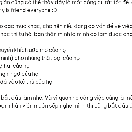
giản cũng có thể thấy đây là một công cụ rất tốt để k
 is friend everyone :D
o các mục khác, cho nên nếu đang có vấn đề về việc 
khác thì tự hỏi bản thân mình là mình có làm được cho
huyến khích ước mơ của họ
n minh) cho những thất bại của họ
sợ hãi của họ
nghi ngờ của họ
đá vào kẻ thù của họ
 bắt đầu làm nhé. Và vì quan hệ công việc cũng là mố
bạn nhân viên muốn sếp nghe mình thì cũng bắt đầu đ