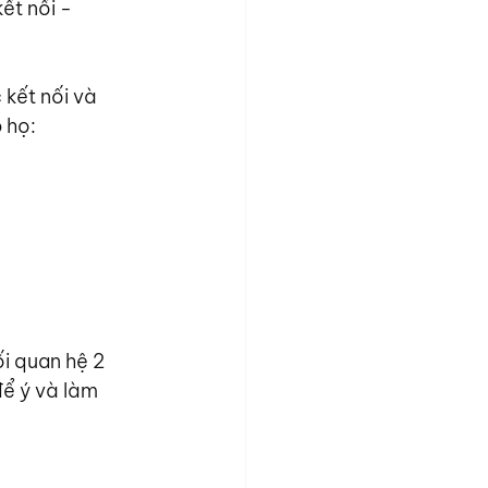
ết nối - 
kết nối và 
 họ:
i quan hệ 2 
ể ý và làm 