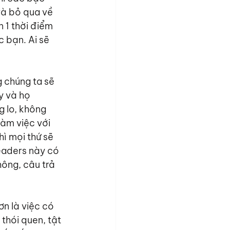
và bỏ qua về 
1 thời điểm 
 bạn. Ai sẽ 
g chúng ta sẽ 
y và họ 
 lo, không 
àm việc với 
ì mọi thứ sẽ 
eaders này có 
ông, câu trả 
n là việc có 
thói quen, tật 