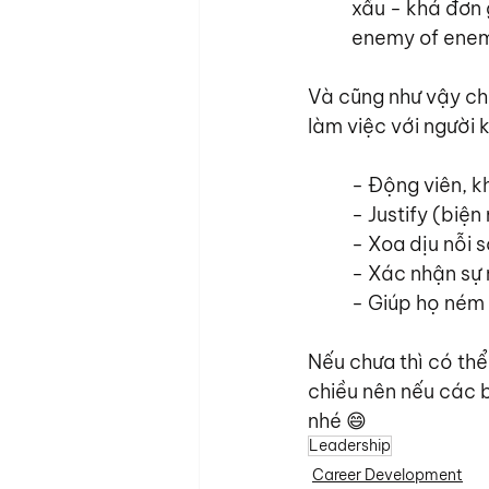
xấu - khá đơn 
enemy of enemy
Và cũng như vậy ch
làm việc với người 
- Động viên, k
- Justify (biệ
- Xoa dịu nỗi 
- Xác nhận sự 
- Giúp họ ném 
Nếu chưa thì có thể
chiều nên nếu các 
nhé 😄
Leadership
Career Development