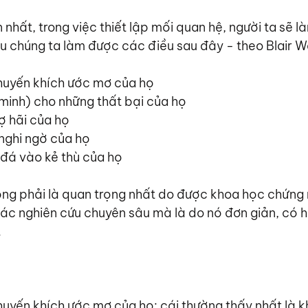
 nhất, trong việc thiết lập mối quan hệ, người ta sẽ l
u chúng ta làm được các điều sau đây - theo Blair W
huyến khích ước mơ của họ
n minh) cho những thất bại của họ
sợ hãi của họ
nghi ngờ của họ
đá vào kẻ thù của họ
ng phải là quan trọng nhất do được khoa học chứng 
c nghiên cứu chuyên sâu mà là do nó đơn giản, có hi
.
huyến khích ước mơ của họ: cái thường thấy nhất là k