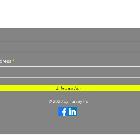
mply leave an email below so we can conta
dress
Subscribe Now
© 2023 by harvey tran