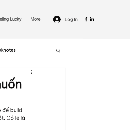
eling Lucky
More
Log In
oknotes
muốn
 để build 
. Có lẽ là 