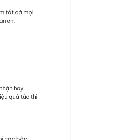
àm tất cả mọi 
arren:
nhận hay 
ệu quả tức thì 
hi các bậc 