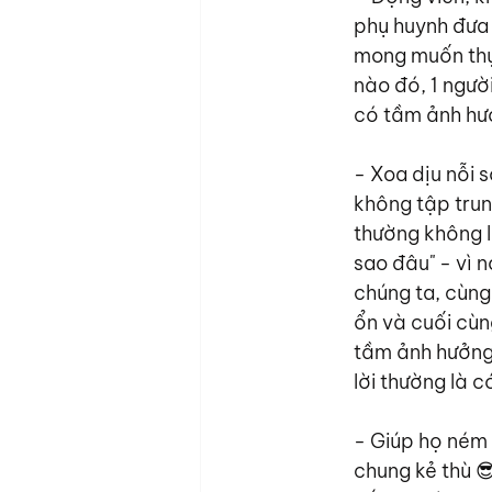
phụ huynh đưa 
mong muốn thực
nào đó, 1 ngườ
có tầm ảnh hư
- Xoa dịu nỗi s
không tập trun
thường không l
sao đâu" - vì 
chúng ta, cùng
ổn và cuối cùn
tầm ảnh hưởng 
lời thường là c
- Giúp họ ném 
chung kẻ thù 😎