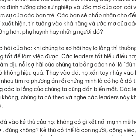
ra định hướng cho sự nghiệp và ước mơ của con cái 
 sự của các bạn trẻ. Các bạn sẽ chấp nhận cho đến 
i xuất hiện, tin tưởng vào khả năng và ước mơ của các
ởng hơn, phụ huynh hay những người đó?
ợ hãi của họ: khi chúng ta sợ hãi hay lo lắng thì thườn
g tốt để làm việc được. Các leaders tốt hiểu điều nà
àm dịu nỗi sợ hãi của chúng ta bằng cách nói là "đừng
nó không hiệu quả. Thay vào đó, họ xắn tay nhảy vào l
 nhau tìm ra phương án rồi chứng minh là có họ ở đó th
g các lo lắng của chúng ta cũng dần biến mất. Các l
không, chúng ta có theo và nghe các leaders này kh
ó.
đá vào kẻ thù của họ: không có gì kết nối mạnh mẽ hơ
 , đúng không? Kẻ thù có thể là con người, công việc, 