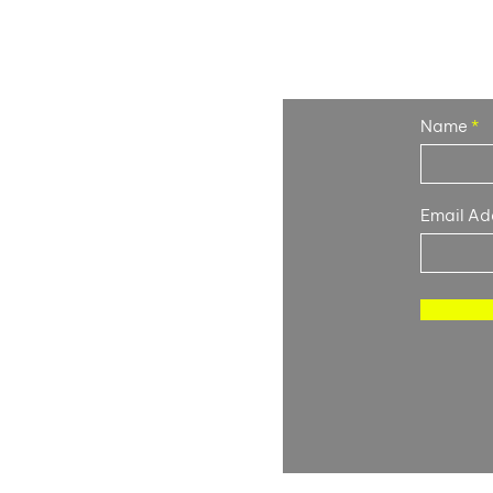
Or si
Name
Email Ad