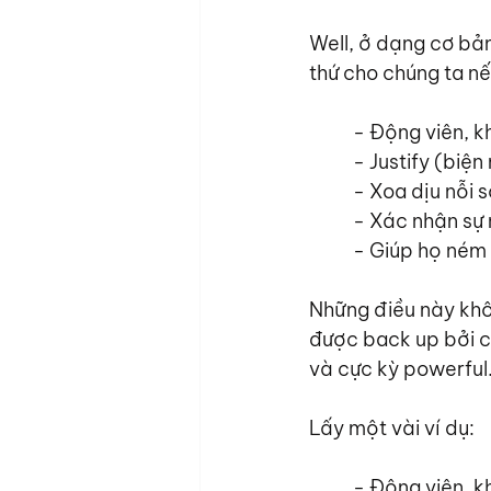
Well, ở dạng cơ bản
thứ cho chúng ta nế
- Động viên, k
- Justify (biệ
- Xoa dịu nỗi 
- Xác nhận sự 
- Giúp họ ném 
Những điều này khô
được back up bởi cá
và cực kỳ powerful
Lấy một vài ví dụ:
- Động viên, k