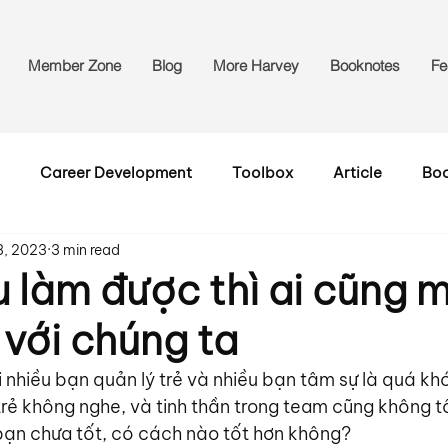
Member Zone
Blog
More Harvey
Booknotes
Fe
Career Development
Toolbox
Article
Bo
3, 2023
3 min read
u làm được thì ai cũng 
 với chúng ta
i nhiều bạn quản lý trẻ và nhiều bạn tâm sự là quá khó
rẻ không nghe, và tinh thần trong team cũng không tốt
ạn chưa tốt, có cách nào tốt hơn không?