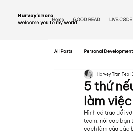
Harvey's here
Home
GOOD READ
LIVE.CØDE
welcome you to my world
All Posts
Personal Development
Harvey Tran
Feb 1
5 thứ nế
làm việc
Mình có trao đổi vớ
team, nói các bạn t
cách làm của các b