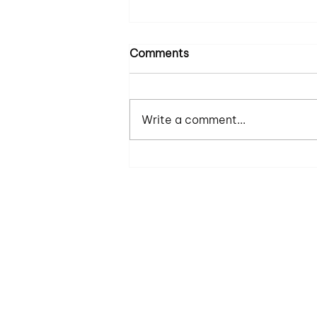
High standard, low
Comments
expectation
Một lần trong buổi one on one,
một bạn nhân viên tâm sự
Write a comment...
(than thở) với mình về các vấn
đề bạn đang có: như là trưởng
phòng A đang không...