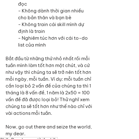
đọc
- Không dành thời gian nhiều 
cho bản thân và bạn bè
- Không train cái skill mình dự 
định là train
- Nghiêm túc hơn với cái to-do 
list của mình
Bắt đầu từ những thứ nhỏ nhất rồi mỗi 
tuần mình làm tốt hơn một chút, và cứ 
như vậy thì chúng ta sẽ trở nên tốt hơn 
mỗi ngày, mỗi tuần. Ví dụ: mỗi tuần chỉ 
cần loại bỏ 2 vấn đề của chúng ta thì 1 
tháng là 8 vấn đề, 1 năm là 2x50 = 100 
vấn đề đã được loại bỏ! Thử nghĩ xem 
chúng ta sẽ tốt hơn như thế nào chỉ với 
vài actions mỗi tuần.
Now, go out there and seize the world, 
my dear.