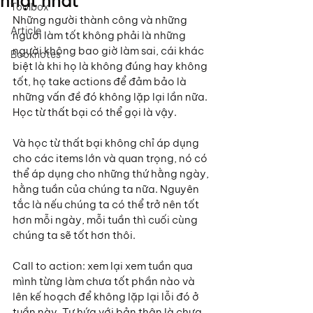
nhặt nhất
Toolbox
Những người thành công và những 
Article
người làm tốt không phải là những 
người không bao giờ làm sai, cái khác 
Booknotes
biệt là khi họ là không đúng hay không 
tốt, họ take actions để đảm bảo là 
những vấn đề đó không lặp lại lần nữa. 
Học từ thất bại có thể gọi là vậy.
Và học từ thất bại không chỉ áp dụng 
cho các items lớn và quan trọng, nó có 
thể áp dụng cho những thứ hằng ngày, 
hằng tuần của chúng ta nữa. Nguyên 
tắc là nếu chúng ta có thể trở nên tốt 
hơn mỗi ngày, mỗi tuần thì cuối cùng 
chúng ta sẽ tốt hơn thôi.
Call to action: xem lại xem tuần qua 
mình từng làm chưa tốt phần nào và 
lên kế hoạch để không lặp lại lỗi đó ở 
tuần này. Tự hứa với bản thân là chưa 