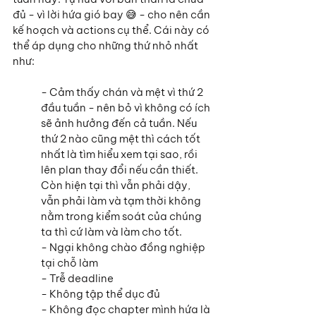
đủ - vì lời hứa gió bay 😅 - cho nên cần 
kế hoạch và actions cụ thể. Cái này có 
thể áp dụng cho những thứ nhỏ nhất 
như:
- Cảm thấy chán và mệt vì thứ 2 
đầu tuần - nên bỏ vì không có ích 
sẽ ảnh hưởng đến cả tuần. Nếu 
thứ 2 nào cũng mệt thì cách tốt 
nhất là tìm hiểu xem tại sao, rồi 
lên plan thay đổi nếu cần thiết. 
Còn hiện tại thì vẫn phải dậy, 
vẫn phải làm và tạm thời không 
nằm trong kiểm soát của chúng 
ta thì cứ làm và làm cho tốt.
- Ngại không chào đồng nghiệp 
tại chỗ làm
- Trễ deadline
- Không tập thể dục đủ
- Không đọc chapter mình hứa là 