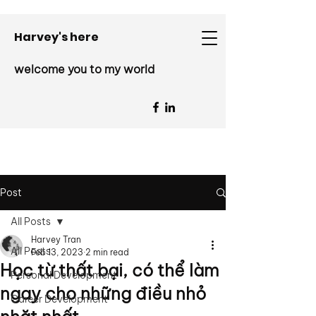
Harvey's here
welcome you to my world
Post
All Posts
Harvey Tran
All Posts
Feb 13, 2023
2 min read
Học từ thất bại, có thể làm
Personal Development
ngay cho những điều nhỏ
Career Development