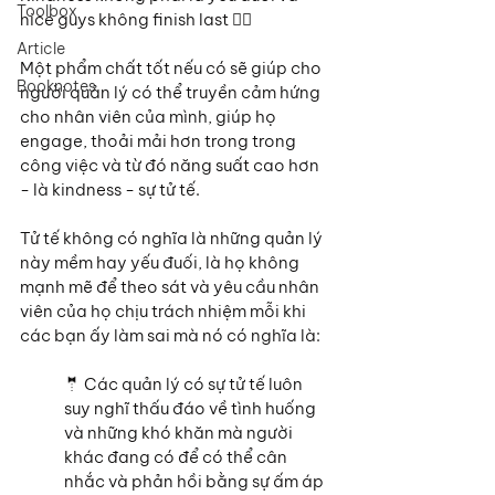
Toolbox
nice guys không finish last 🏃‍♂️
Article
Một phẩm chất tốt nếu có sẽ giúp cho 
Booknotes
người quản lý có thể truyền cảm hứng 
cho nhân viên của mình, giúp họ 
engage, thoải mải hơn trong trong 
công việc và từ đó năng suất cao hơn 
- là kindness - sự tử tế.
Tử tế không có nghĩa là những quản lý 
này mềm hay yếu đuối, là họ không 
mạnh mẽ để theo sát và yêu cầu nhân 
viên của họ chịu trách nhiệm mỗi khi 
các bạn ấy làm sai mà nó có nghĩa là:
🤵 Các quản lý có sự tử tế luôn 
suy nghĩ thấu đáo về tình huống 
và những khó khăn mà người 
khác đang có để có thể cân 
nhắc và phản hồi bằng sự ấm áp 