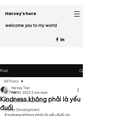
Harvey's here
welcome you to my world
Post
All Posts
Harvey Tran
All Posts
Feb 13, 2023
2 min read
Kindness không phải là yếu
Personal Development
đuối
Career Development
Kindness không phải là yếu đuối và 