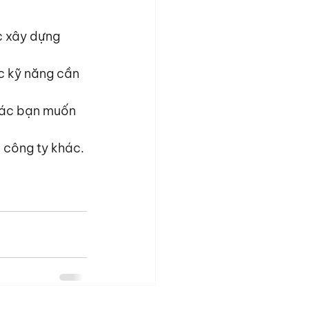
c xây dựng 
c kỹ năng cần 
các bạn muốn 
ở công ty khác. 