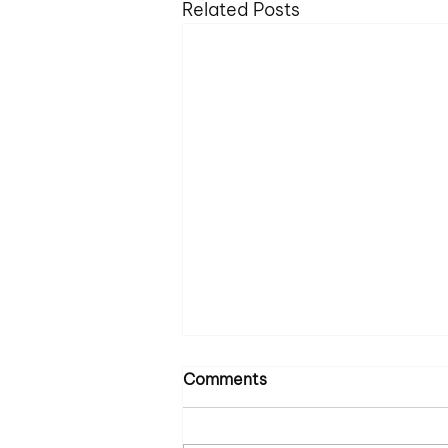
Related Posts
High standard, low
Comments
expectation
Một lần trong buổi one on one,