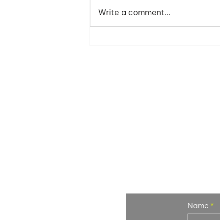
một bạn nhân viên tâm sự
Write a comment...
(than thở) với mình về các vấn
đề bạn đang có: như là trưởng
phòng A đang không...
Or si
Name