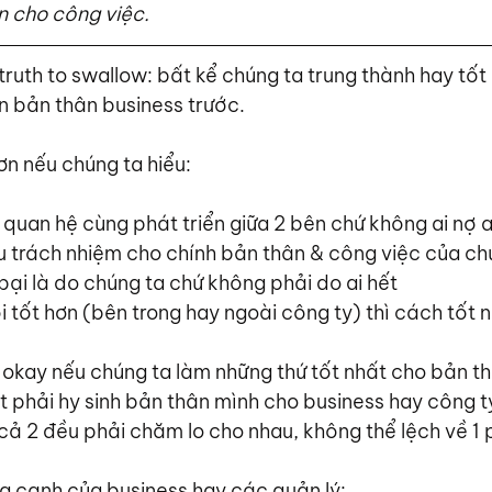
ơn cho công việc.
rd truth to swallow: bất kể chúng ta trung thành hay tốt
ên bản thân business trước.
ơn nếu chúng ta hiểu:
 quan hệ cùng phát triển giữa 2 bên chứ không ai nợ a
u trách nhiệm cho chính bản thân & công việc của chú
bại là do chúng ta chứ không phải do ai hết
i tốt hơn (bên trong hay ngoài công ty) thì cách tốt n
 okay nếu chúng ta làm những thứ tốt nhất cho bản th
t phải hy sinh bản thân mình cho business hay công ty
ì cả 2 đều phải chăm lo cho nhau, không thể lệch về 1
ía cạnh của business hay các quản lý: