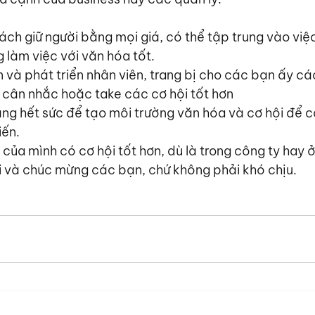
cách giữ người bằng mọi giá, có thể tập trung vào việ
 làm việc với văn hóa tốt.
n và phát triển nhân viên, trang bị cho các bạn ấy cá
ể cân nhắc hoặc take các cơ hội tốt hơn
ng hết sức để tạo môi trường văn hóa và cơ hội để 
iến.
 của mình có cơ hội tốt hơn, dù là trong công ty hay 
i và chúc mừng các bạn, chứ không phải khó chịu.