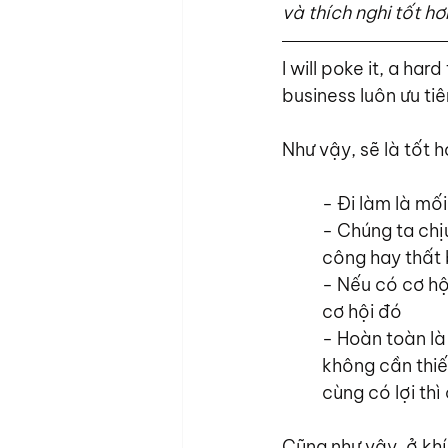
và thích nghi tốt h
I will poke it, a ha
business luôn ưu ti
Như vậy, sẽ là tốt h
- Đi làm là mối
- Chúng ta chị
công hay thất 
- Nếu có cơ hộ
cơ hội đó
- Hoàn toàn là
không cần thiế
cùng có lợi th
Cũng như vậy, ở kh