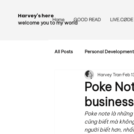
Harvey's here
Home
GOOD READ
LIVE.CØDE
welcome you to my world
All Posts
Personal Development
Harvey Tran
Feb 1
Poke Not
business
Poke note là những
cũng biết mà không 
người biết hơn, nhấ