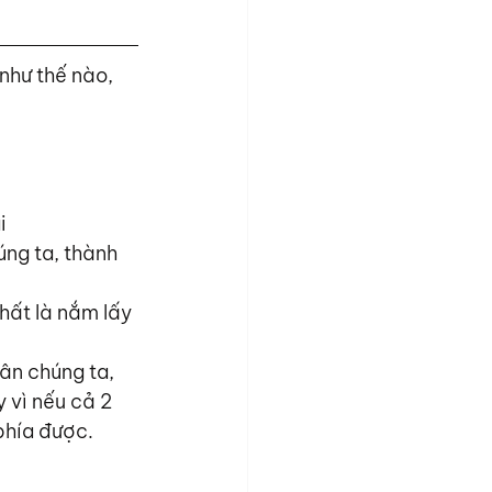
 như thế nào, 
i
ng ta, thành 
hất là nắm lấy 
ân chúng ta, 
 vì nếu cả 2 
 phía được.