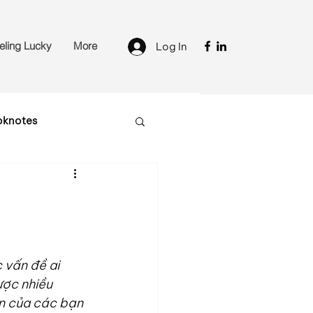
eling Lucky
More
Log In
oknotes
 vấn đề ai 
ược nhiều 
on của các bạn 