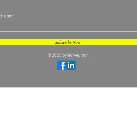
dress
Subscribe Now
© 2023 by harvey tran