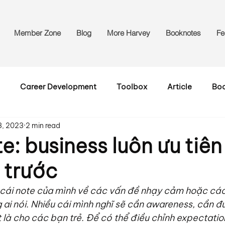
Member Zone
Blog
More Harvey
Booknotes
Fe
Career Development
Toolbox
Article
Bo
3, 2023
2 min read
e: business luôn ưu tiên
 trước
 cái note của mình về các vấn đề nhạy cảm hoặc các
ai nói. Nhiều cái mình nghĩ sẽ cần awareness, cần đ
t là cho các bạn trẻ. Để có thể điều chỉnh expectati