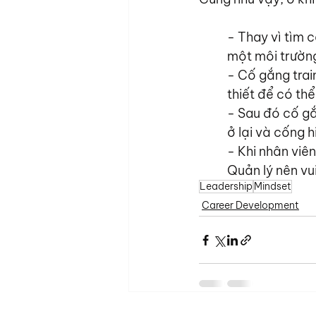
- Thay vì tìm 
một môi trường
- Cố gắng trai
thiết để có th
- Sau đó cố gắ
ở lại và cống h
- Khi nhân viên
Quản lý nên vu
Leadership
Mindset
Career Development