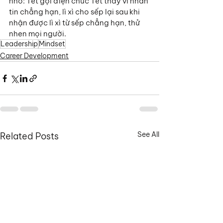
nhỏ: Tết gọi điện chúc Tết thay vì nhắn 
tin chẳng hạn, lì xì cho sếp lại sau khi 
nhận được lì xì từ sếp chẳng hạn, thử 
nhen mọi người.
Leadership
Mindset
Career Development
See All
Related Posts