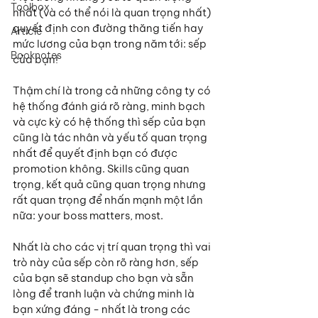
Toolbox
nhất (và có thể nói là quan trọng nhất) 
quyết định con đường thăng tiến hay 
Article
mức lương của bạn trong năm tới: sếp 
Booknotes
của bạn!
Thậm chí là trong cả những công ty có 
hệ thống đánh giá rõ ràng, minh bạch 
và cực kỳ có hệ thống thì sếp của bạn 
cũng là tác nhân và yếu tố quan trọng 
nhất để quyết định bạn có được 
promotion không. Skills cũng quan 
trọng, kết quả cũng quan trọng nhưng 
rất quan trọng để nhấn mạnh một lần 
nữa: your boss matters, most.
Nhất là cho các vị trí quan trọng thì vai 
trò này của sếp còn rõ ràng hơn, sếp 
của bạn sẽ standup cho bạn và sẵn 
lòng để tranh luận và chứng minh là 
bạn xứng đáng - nhất là trong các 