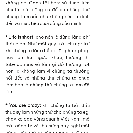
không có. Cách tốt hơn: sử dụng tiền 
như là một công cụ để có những thứ 
chúng ta muốn chứ không nên là đích 
đến và mục tiêu cuối cùng của mình.
* Life is short:
 cho nên là đừng lãng phí 
thời gian. Như một quy luật chung: trừ 
khi chúng ta làm điều gì đó phạm pháp 
hay làm hại người khác, thường thì 
take actions và làm gì đó thường tốt 
hơn là không làm vì chúng ta thường 
hối tiếc về những thứ chúng ta chưa 
làm hơn là những thứ chúng ta làm đã 
làm.
* You are crazy:
 khi chúng ta bắt đầu 
thực sự làm những thứ cho chúng ta eg. 
chạy xe đạp vòng quanh Việt Nam, mở 
một công ty về thú cưng hay nghỉ một 
công việc mà ai cũng mong muốn có 