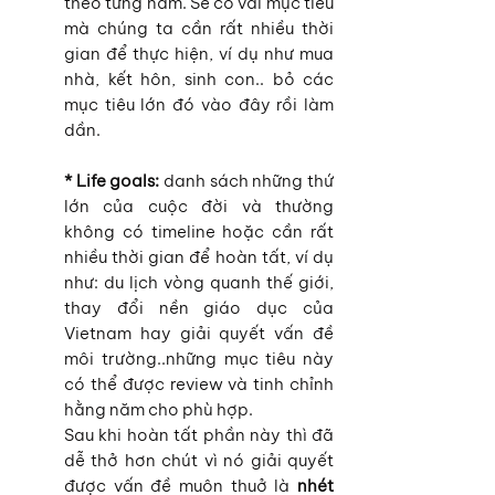
theo từng năm. Sẽ có vài mục tiêu 
mà chúng ta cần rất nhiều thời 
gian để thực hiện, ví dụ như mua 
nhà, kết hôn, sinh con.. bỏ các 
mục tiêu lớn đó vào đây rồi làm 
dần.
* Life goals:
 danh sách những thứ 
lớn của cuộc đời và thường 
không có timeline hoặc cần rất 
nhiều thời gian để hoàn tất, ví dụ 
như: du lịch vòng quanh thế giới, 
thay đổi nền giáo dục của 
Vietnam hay giải quyết vấn đề 
môi trường..những mục tiêu này 
có thể được review và tinh chỉnh 
hằng năm cho phù hợp.
Sau khi hoàn tất phần này thì đã 
dễ thở hơn chút vì nó giải quyết 
được vấn đề muôn thuở là 
nhét 