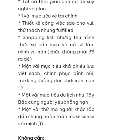
* Tất cả thời gian cần có để suy 
nghĩ và plan
* 1 vài mục tiêu về tài chính
* Thiết kế công việc sao cho vui, 
thử thách nhưng fulfilled
* Shopping list: những thứ mình 
thực sự cần mua và nó sẽ làm 
mình vui hơn (chức không phải để 
ra dẻ)
* Một vài mục tiêu khá phiêu lưu: 
viết sách, chinh phục đỉnh núi, 
trekking đường dài, chơi iron man 
:D
* Một vài mục tiêu du lịch như Tây 
Bắc cùng người yêu chẳng hạn
* Một vài thứ mà người khác lắc 
đầu nhưng hoàn toàn make sense 
với mình ;))
Không cần: