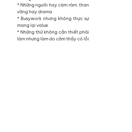
* Những người hay càm ràm, than 
vãng hay drama
* Busywork nhưng không thực sự 
mang lại value
* Những thứ không cần thiết phải 
làm nhưng làm do cảm thấy có lỗi
* Junk foods
* Thiếu ngủ :D
Đến đây thì mình đã trang bị đầy đủ 
cho các bạn công cụ cần thiết để 
chuẩn bị cho plan năm mới của mình, 
cái còn lại là cần commitment (cam 
kết) của chính bản thân chúng ta. Thực 
sự là cho công tác này, commitment và 
determination (quyết tâm) sẽ cần thiết 
hơn là intelligence (thông minh) - 
intelligence nhiều lúc còn là trở ngại vì 