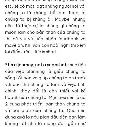
etc. sẽ có một loạt những người nói với 
chúng ta là không thể làm được, là 
chúng ta bị khùng à.. Maybe, nhưng 
nếu đó thực sự là những gì chúng ta 
muốn làm cho bản thân của chúng ta 
thì cứ vui vẻ tiếp nhận feedback và 
move on. Khi vẫn còn hoài nghi thì xem 
lại điểm trên - life is short.
* Its a journey, not a snapshot:
 mục tiêu 
của việc planning là giúp chúng ta 
sống tốt hơn và giúp chúng ta on track 
với các thứ chúng ta làm, và việc tinh 
chỉnh, thay đổi là cần thiết với kế 
hoạch của chúng ta. Mục tiêu nên là cả 
2 cùng phát triển, bản thân chúng ta 
và cái plan của chúng ta. Cho nên 
đừng quá lo nếu plan đầu tiên bạn làm 
không tốt như là mong đợi, gần như 