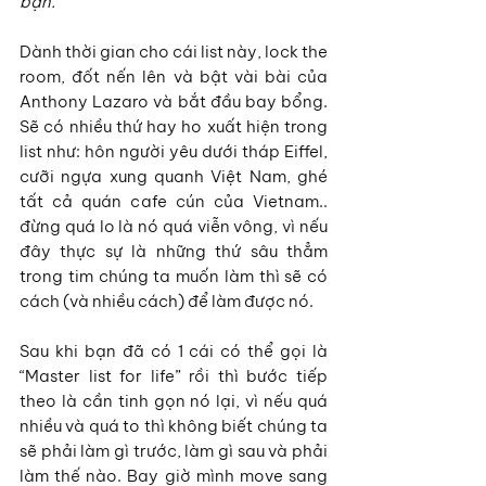
bạn.
Dành thời gian cho cái list này, lock the 
room, đốt nến lên và bật vài bài của 
Anthony Lazaro và bắt đầu bay bổng. 
Sẽ có nhiều thứ hay ho xuất hiện trong 
list như: hôn người yêu dưới tháp Eiffel, 
cưỡi ngựa xung quanh Việt Nam, ghé 
tất cả quán cafe cún của Vietnam.. 
đừng quá lo là nó quá viễn vông, vì nếu 
đây thực sự là những thứ sâu thẳm 
trong tim chúng ta muốn làm thì sẽ có 
cách (và nhiều cách) để làm được nó.
Sau khi bạn đã có 1 cái có thể gọi là 
“Master list for life” rồi thì bước tiếp 
theo là cần tinh gọn nó lại, vì nếu quá 
nhiều và quá to thì không biết chúng ta 
sẽ phải làm gì trước, làm gì sau và phải 
làm thế nào. Bay giờ mình move sang 