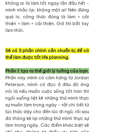
không ai là làm tốt ngay lần đầu hết - 
mình nhắc lại, không một ai! Nên đừng 
quá lo, công thức đúng là làm + cải 
thiện + làm + cải thiện. Giờ thì bắt tay 
làm thôi.
Sẽ có 3 phần chính cần chuẩn bị để có 
thể làm được tốt life planning.
Phần 1: tạo ra thế giới lý tưởng của bạn.
Phần này mình có cảm hứng từ Jordan 
Peterson, mình có đọc ở đâu đó ông 
nói là nếu muốn cuộc sống tốt hơn thì 
ngồi xuống liệt kê những thứ mình thực 
sự muốn làm trong ngày - rất chi tiết từ 
lúc thức dậy cho đến lúc đi ngủ, rồi sau 
đó thông kê lại những thứ mình thực sự 
làm trong ngày. Các điểm khác biệt sẽ 
chỉ cho chúng ta thấy ưu tiên của 