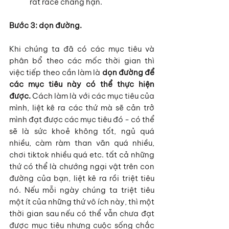
rat race chẳng hạn.
Bước 3: dọn đường.
Khi chúng ta đã có các mục tiêu và 
phân bổ theo các mốc thời gian thì 
việc tiếp theo cần làm là 
dọn đường để 
các mục tiêu này có thể thực hiện 
được.
 Cách làm là với các mục tiêu của 
mình, liệt kê ra các thứ mà sẽ cản trở 
mình đạt được các mục tiêu đó - có thể 
sẽ là sức khoẻ không tốt, ngủ quá 
nhiều, càm ràm than vãn quá nhiều, 
chơi tiktok nhiều quá etc. tất cả những 
thứ có thể là chướng ngại vật trên con 
đường của bạn, liệt kê ra rồi triệt tiêu 
nó. Nếu mỗi ngày chúng ta triệt tiêu 
một ít của những thứ vô ích này, thì một 
thời gian sau nếu có thể vẫn chưa đạt 
được mục tiêu nhưng cuộc sống chắc 