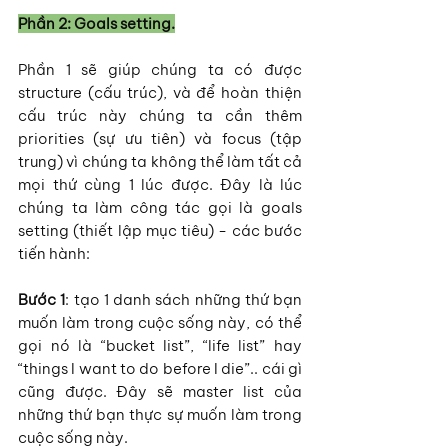
Phần 2: Goals setting.
Phần 1 sẽ giúp chúng ta có được 
structure (cấu trúc), và để hoàn thiện 
cấu trúc này chúng ta cần thêm 
priorities (sự ưu tiên) và focus (tập 
trung) vì chúng ta không thể làm tất cả 
mọi thứ cùng 1 lúc được. Đây là lúc 
chúng ta làm công tác gọi là goals 
setting (thiết lập mục tiêu) - các bước 
tiến hành:
Bước 1
: tạo 1 danh sách những thứ bạn 
muốn làm trong cuộc sống này, có thể 
gọi nó là “bucket list”, “life list” hay 
“things I want to do before I die”.. cái gì 
cũng được. Đây sẽ master list của 
những thứ bạn thực sự muốn làm trong 
cuộc sống này.