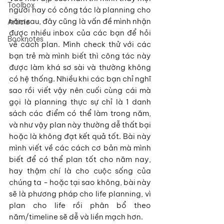
Toolbox
người hay có công tác là planning cho 
năm sau, đây cũng là vấn đề mình nhận 
Article
được nhiều inbox của các bạn để hỏi 
Booknotes
về cách plan. Mình check thử với các 
bạn trẻ mà mình biết thì công tác này 
được làm khá sơ sài và thường không 
có hệ thống. Nhiều khi các bạn chỉ nghĩ 
sao rồi viết vậy nên cuối cùng cái mà 
gọi là planning thực sự chỉ là 1 danh 
sách các điểm có thể làm trong năm, 
và như vậy plan này thường dễ thất bại 
hoặc là không đạt kết quả tốt. Bài này 
mình viết về các cách cơ bản mà mình 
biết để có thể plan tốt cho năm nay, 
hay thậm chí là cho cuộc sống của 
chúng ta - hoặc tại sao không, bài này 
sẽ là phương pháp cho life planning, vì 
plan cho life rồi phân bổ theo 
năm/timeline sẽ dễ và liền mạch hơn.