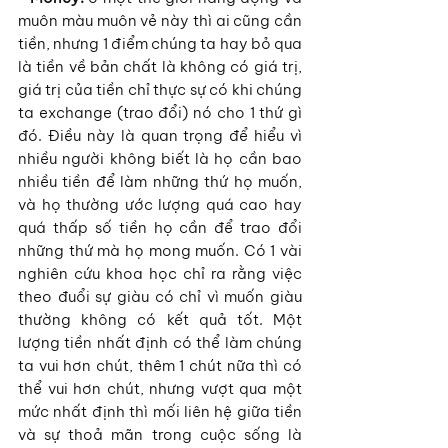
muôn màu muôn vẻ này thì ai cũng cần 
tiền, nhưng 1 điểm chúng ta hay bỏ qua 
là tiền về bản chất là không có giá trị, 
giá trị của tiền chỉ thực sự có khi chúng 
ta exchange (trao đổi) nó cho 1 thứ gì 
đó. Điều này là quan trọng để hiểu vì 
nhiều người không biết là họ cần bao 
nhiều tiền để làm những thứ họ muốn, 
và họ thường ước lượng quá cao hay 
quá thấp số tiền họ cần để trao đổi 
những thứ mà họ mong muốn. Có 1 vài 
nghiên cứu khoa học chỉ ra rằng việc 
theo đuổi sự giàu có chỉ vì muốn giàu 
thường không có kết quả tốt. Một 
lượng tiền nhất định có thể làm chúng 
ta vui hơn chút, thêm 1 chút nữa thì có 
thể vui hơn chút, nhưng vượt qua một 
mức nhất định thì mối liên hệ giữa tiền 
và sự thoả mãn trong cuộc sống là 