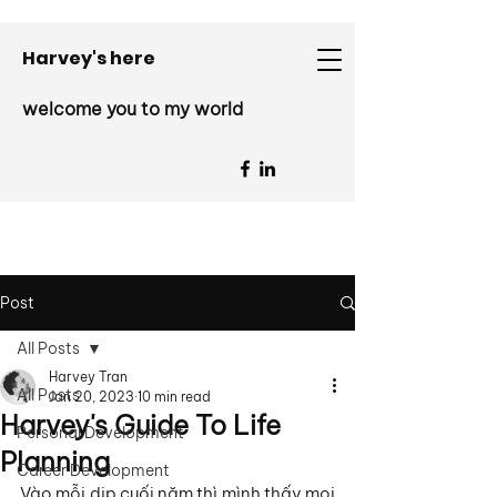
Harvey's here
welcome you to my world
Post
All Posts
Harvey Tran
All Posts
Jan 20, 2023
10 min read
Harvey's Guide To Life
Personal Development
Planning
Career Development
Vào mỗi dịp cuối năm thì mình thấy mọi 