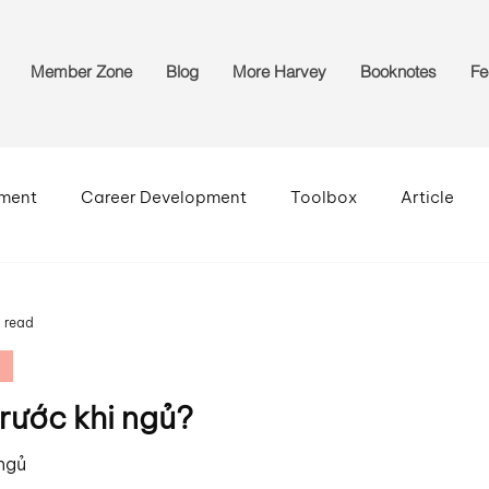
Member Zone
Blog
More Harvey
Booknotes
Fe
pment
Career Development
Toolbox
Article
 read
trước khi ngủ?
 ngủ