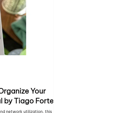
 Organize Your
al by Tiago Forte
and network utilization, this book