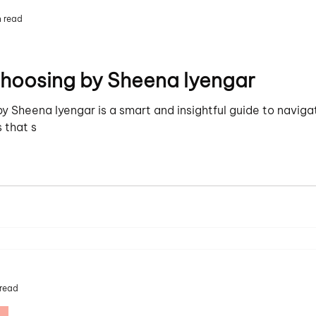
n read
Choosing by Sheena Iyengar
by Sheena Iyengar is a smart and insightful guide to navig
 that s
 read