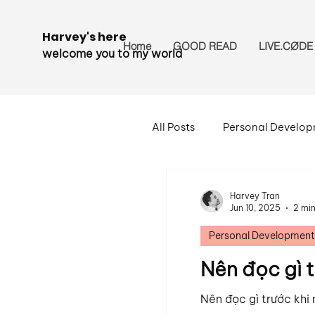
Harvey's here
Home
GOOD READ
LIVE.CØDE
welcome you to my world
All Posts
Personal Develo
Harvey Tran
Jun 10, 2025
2 min
Personal Development
Nên đọc gì 
Nên đọc gì trước khi