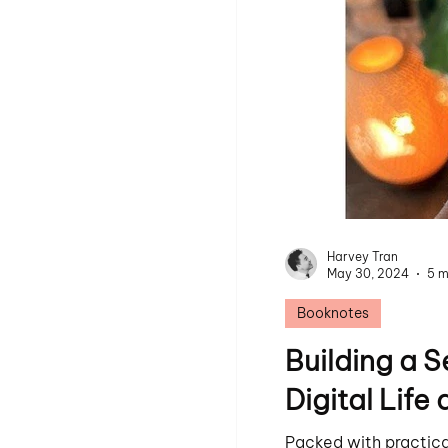
Harvey Tran
May 30, 2024
5 m
Booknotes
Building a 
Digital Life
Packed with practical